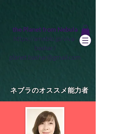
the Planet from Nebula
https://ameblo.jp/viva-
bashar/
planet.bashar@gmail.com
ネブラのオススメ能力者