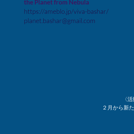
the Planet from Nebula
https://ameblo.jp/viva-bashar/
planet.bashar@gmail.com
〈活
２月から新