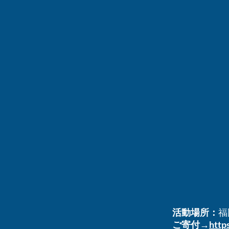
活動場所：
福
ご寄付
→
http