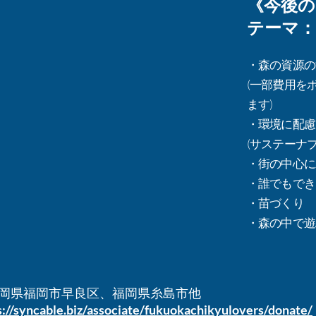
《今後
テーマ：
・森の資源の
(一部費用を
ます)
・環境に配慮
(サステーナ
・街の中心に
・誰でもでき
・苗づくり
・森の中で遊
岡県福岡市早良区、福岡県糸島市他
s://syncable.biz/associate/fukuokachikyulovers/donate/