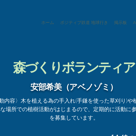
ホーム
ポジティブ鉄道 地球行き
掲示板
森づくりボランティア
安部希美（アベノゾミ）
動内容〉
木を植える為の手入れ(手鎌を使った草刈り)や
たな場所での植樹活動がはじまるので、定期的に活動に
を募集しています。